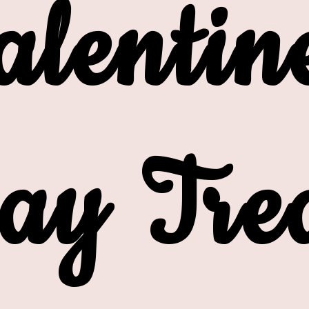
alentin
ay Tre